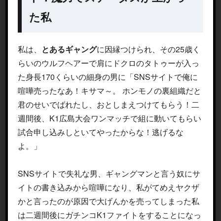
た私
私は、
とあるギャング
に因縁つけられ、その25歳く
らいのウルフヘアーで肩にドクロのタトゥーが入っ
た身長170くらいの細身の男に「SNSサイトで俺に
喧嘩売ったなあ！キサマ～。 ホンモノの裏組織だと
君のせいでばれたし、おとしまえつけてもらう！二
週間後、K1広島大会ワンマッチで組に動いてもらい
試合申し込みしといてやったからな！逃げるな
よ。」
SNSサイトで失礼な男、ギャングマンと言う奴にサ
イトの書き込みから喧嘩になり、私がてめえヤクザ
かと言ったのが原因で大げんかを売ってしまった私
は二週間後にガチンコK1ファイトをすることになっ